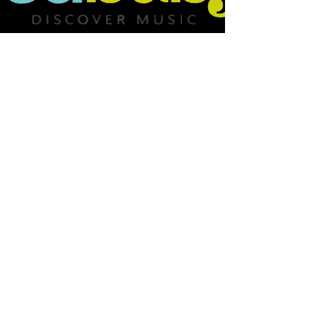
CDBaby
Use CDBaby to buy my albums in digital
format but also physical CDs for Through My
Hands