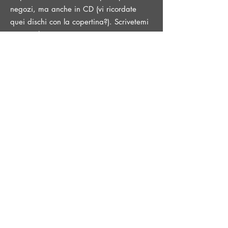
negozi, ma anche in CD (vi ricordate
quei dischi con la copertina?). Scrivetemi
se ne volete una copia.
L'ultimo EP si intitola "Sentimental
Education" (vi ricorda Flaubert?), è di
nuovo una selezione di brani per
pianoforte solo, breve e piacevole, con
alcuni brani davvero belli (se lo dico
io..). Completato e mixato durante i
famigerati mesi di lockdown del 2020.
Da li' ho pubblicato solo singoli, LULLABY
FOR THE FROZEN, una ninna nanna per
piano e violini congelati (🤔), NIGHT
BUS, un viaggio sul night bus da Soho a
Brixton dopo un concerto finito
tardissimo, strade vuote e tanti pensieri